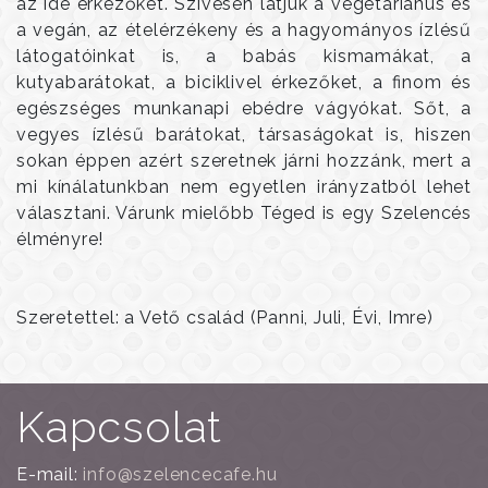
az ide érkezőket. Szívesen látjuk a vegetáriánus és
a vegán, az ételérzékeny és a hagyományos ízlésű
látogatóinkat is, a babás kismamákat, a
kutyabarátokat, a biciklivel érkezőket, a finom és
egészséges munkanapi ebédre vágyókat. Sőt, a
vegyes ízlésű barátokat, társaságokat is, hiszen
sokan éppen azért szeretnek járni hozzánk, mert a
mi kínálatunkban nem egyetlen irányzatból lehet
választani. Várunk mielőbb Téged is egy Szelencés
élményre!
Szeretettel: a Vető család (Panni, Juli, Évi, Imre)
Kapcsolat
E-mail:
info@szelencecafe.hu