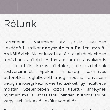
Rólunk
Történetünk valamikor az 50-es években
kezdődött, amikor
nagyszüleim a Pauler utca 8-
ba
költöztek. Akkor kezdte el élni családunk ebben
a házban az életét. Aztán apukám és anyukám is
itt indították közös életüket, ide születtünk
testvéreimmel. Apukám minőségi kézműves
bútorokkal foglalkozott (még most is), anyukám
pedig minőségi kézműves textilekkel, így indult el a
mostani Szelencében közös üzletük, amelynek
nyomait ma is láthatjátok. Minden bútordarabunk
vagy textilünk az ő kezük nyomát őrzi.