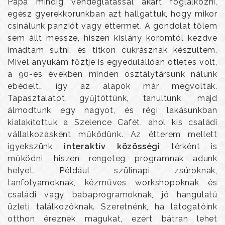
Papa mindig vendéglátással akart foglalkozni,
egész gyerekkorunkban azt hallgattuk, hogy mikor
csinálunk panziót vagy éttermet. A gondolat tőlem
sem állt messze, hiszen kislány koromtól kezdve
imádtam sütni, és titkon cukrásznak készültem.
Mivel anyukám főztje is egyedülállóan ötletes volt,
a 90-es években minden osztálytársunk nálunk
ebédelt… így az alapok már megvoltak.
Tapasztalatot gyűjtöttünk, tanultunk, majd
álmodtunk egy nagyot, és régi lakásunkban
kialakítottuk a Szelence Cafét, ahol kis családi
vállalkozásként működünk. Az étterem mellett
igyekszünk
interaktív közösségi
térként is
működni, hiszen rengeteg programnak adunk
helyet. Például szülinapi zsúroknak,
tanfolyamoknak, kézműves workshopoknak és
családi vagy babaprogramoknak, jó hangulatú
üzleti találkozóknak. Szeretnénk, ha látogatóink
otthon éreznék magukat, ezért bátran lehet