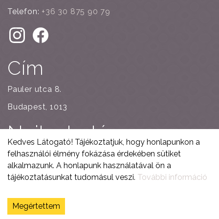
Telefon:
+36 30 875 90 79
Cím
Pauler utca 8.
Budapest, 1013
Nyitvatartás
Kedves Látogató! Tájékoztatjuk, hogy honlapunkon a
Kedd, Szerda, Csütörtök: 11:00 - 15:00
felhasználói élmény fokázása érdekében sütiket
alkalmazunk. A honlapunk használatával ön a
Péntek, Szombat, Vasárnap, Hétfő: zárva
tájékoztatásunkat tudomásul veszi.
További információ
Torta rendelés átvétele nyitvatartási időn kívül is
lehetséges, egyeztetés után.
Megértettem