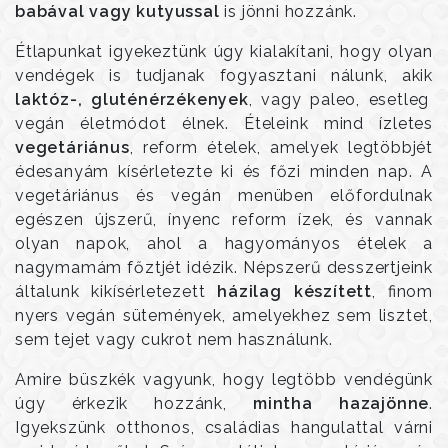
babával vagy kutyussal
is jönni hozzánk.
Étlapunkat igyekeztünk úgy kialakítani, hogy olyan
vendégek is tudjanak fogyasztani nálunk, akik
laktóz-, gluténérzékenyek
, vagy paleo, esetleg
vegán életmódot élnek. Ételeink mind ízletes
vegetáriánus
, reform ételek, amelyek legtöbbjét
édesanyám kísérletezte ki és főzi minden nap. A
vegetáriánus és vegán menüben előfordulnak
egészen újszerű, ínyenc reform ízek, és vannak
olyan napok, ahol a hagyományos ételek a
nagymamám főztjét idézik. Népszerű desszertjeink
általunk kikísérletezett
házilag készített
, finom
nyers vegán sütemények, amelyekhez sem lisztet,
sem tejet vagy cukrot nem használunk.
Amire büszkék vagyunk, hogy legtöbb vendégünk
úgy érkezik hozzánk,
mintha hazajönne
.
Igyekszünk otthonos, családias hangulattal várni