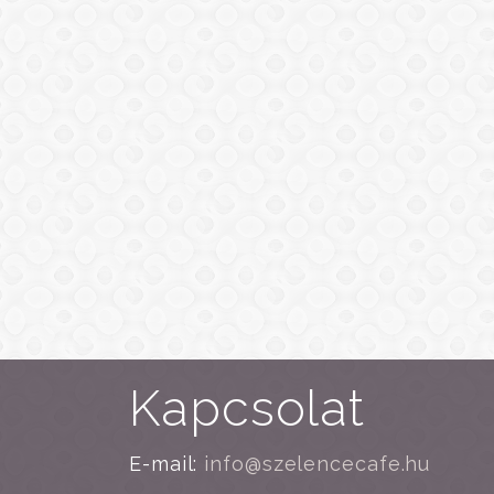
Kapcsolat
E-mail:
info@szelencecafe.hu