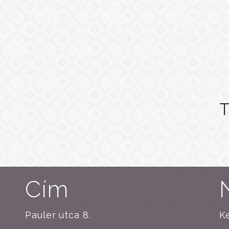
T
Cím
Pauler utca 8.
Ke