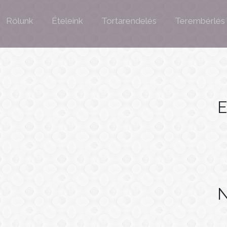
Rólunk
Ételeink
Tortarendelés
Terembérlés
E
N